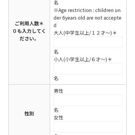
名
※Age restriction : children un
der 6years old are not accepte
ご利用人数
＊
d
０も入力してく
大人(中学生以上/１２才～)
＊
ださい。
名
小人(小学生以上/６才～)
＊
名
男性
名
性別
女性