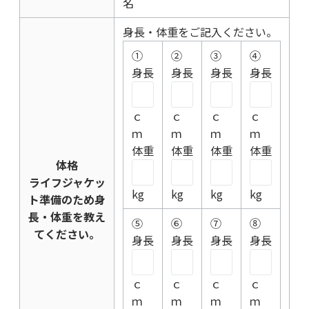
名
身長・体重をご記入ください。
①
②
③
④
身長
身長
身長
身長
ｃ
ｃ
ｃ
ｃ
ｍ
ｍ
ｍ
ｍ
体重
体重
体重
体重
体格
ライフジャケッ
kg
kg
kg
kg
ト準備のため身
長・体重を教え
⑤
⑥
⑦
⑧
てください。
身長
身長
身長
身長
ｃ
ｃ
ｃ
ｃ
ｍ
ｍ
ｍ
ｍ